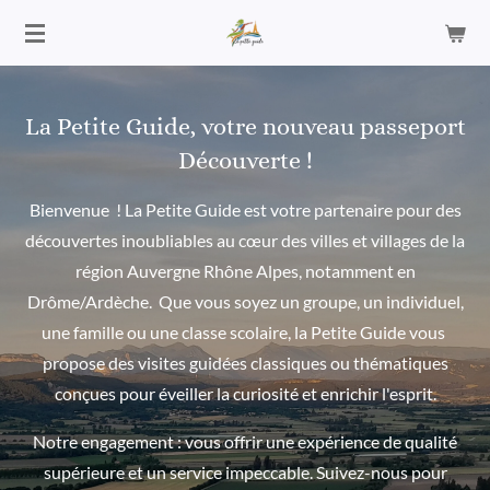
Passer
au
contenu
principal
La Petite Guide, votre nouveau passeport
Découverte !
Bienvenue ! La Petite Guide est votre partenaire pour des
découvertes inoubliables au cœur des villes et villages de la
région Auvergne Rhône Alpes, notamment en
Drôme/Ardèche. Que vous soyez un groupe, un individuel,
une famille ou une classe scolaire, la Petite Guide vous
propose des visites guidées classiques ou thématiques
conçues pour éveiller la curiosité et enrichir l'esprit.
Notre engagement : vous offrir une expérience de qualité
supérieure et un service impeccable. Suivez-nous pour